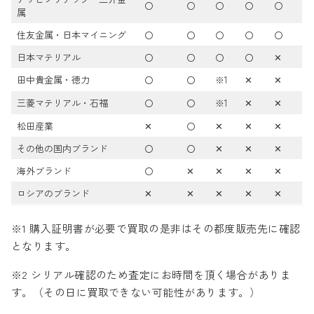
〇
〇
〇
〇
〇
属
住友金属・日本マイニング
〇
〇
〇
〇
〇
日本マテリアル
〇
〇
〇
〇
✕
田中貴金属・徳力
〇
〇
※1
✕
✕
三菱マテリアル・石福
〇
〇
※1
✕
✕
松田産業
✕
〇
✕
✕
✕
その他の国内ブランド
〇
〇
✕
✕
✕
海外ブランド
〇
✕
✕
✕
✕
ロシアのブランド
✕
✕
✕
✕
✕
※1 購入証明書が必要で買取の是非はその都度販売先に確認
となります。
※2 シリアル確認のため査定にお時間を頂く場合がありま
す。（その日に買取できない可能性があります。）