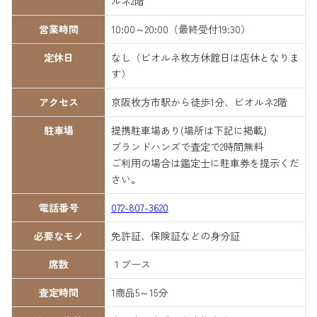
ルネ2階
営業時間
10:00～20:00（最終受付19:30）
定休日
なし（ビオルネ枚方休館日は店休となりま
す）
アクセス
京阪枚方市駅から徒歩1分、ビオルネ2階
駐車場
提携駐車場あり(場所は下記に掲載)
ブランドハンズで査定で2時間無料
ご利用の場合は鑑定士に駐車券を提示くだ
さい。
電話番号
072-807-3620
必要なモノ
免許証、保険証などの身分証
席数
１ブース
査定時間
1商品5～15分