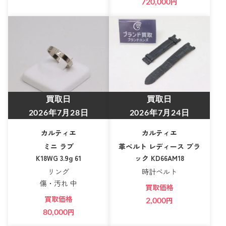
720,000
円
買取日
買取日
2026年7月28日
2026年7月24日
カルティエ
カルティエ
ミニ ラブ
革ベルト レディース ブラ
K18WG 3.9g 61
ック KD66AM18
リング
時計ベルト
傷・汚れ 中
買取価格
買取価格
2,000
円
80,000
円