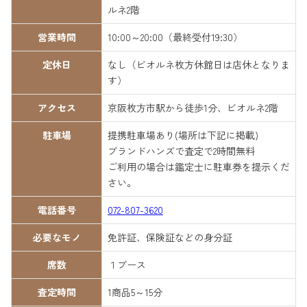
ルネ2階
営業時間
10:00～20:00（最終受付19:30）
定休日
なし（ビオルネ枚方休館日は店休となりま
す）
アクセス
京阪枚方市駅から徒歩1分、ビオルネ2階
駐車場
提携駐車場あり(場所は下記に掲載)
ブランドハンズで査定で2時間無料
ご利用の場合は鑑定士に駐車券を提示くだ
さい。
電話番号
072-807-3620
必要なモノ
免許証、保険証などの身分証
席数
１ブース
査定時間
1商品5～15分