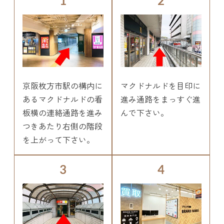
1
2
京阪枚方市駅の構内に
マクドナルドを目印に
あるマクドナルドの看
進み通路をまっすぐ進
板横の連絡通路を進み
んで下さい。
つきあたり右側の階段
を上がって下さい。
3
4