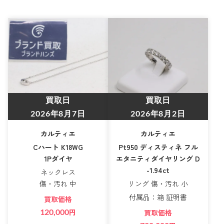
買取日
買取日
2026年8月7日
2026年8月2日
カルティエ
カルティエ
Cハート K18WG
Pt950 ディスティネ フル
1Pダイヤ
エタニティダイヤリング D
-1.94ct
ネックレス
傷・汚れ 中
リング 傷・汚れ 小
付属品：箱 証明書
買取価格
120,000
円
買取価格