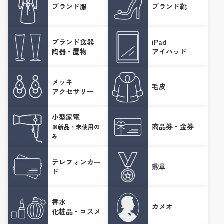
ブランド服
ブランド靴
ブランド食器
iPad
陶器・置物
アイパッド
メッキ
毛皮
アクセサリー
小型家電
商品券・金券
※新品・未使用の
み
テレフォンカー
勲章
ド
香水
カメオ
化粧品・コスメ