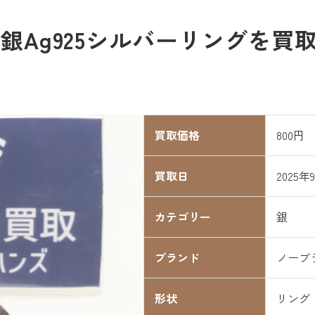
銀Ag925シルバーリングを買
買取価格
800円
買取日
2025年
カテゴリー
銀
ブランド
ノーブ
形状
リング