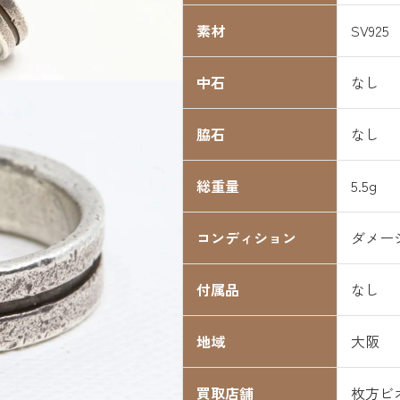
素材
SV925
中石
なし
脇石
なし
総重量
5.5g
コンディション
ダメー
付属品
なし
地域
大阪
買取店舗
枚方ビ