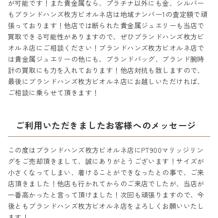
が可能です！また貴金属なら、プラチナ以外にも金、シルバー
もブランドハンズ枚方ビオルネ店は地域ナンバー1の査定額で頑
張っております！他店では断られた貴金属ジュエリーも当店で
買取できる可能性がありますので、ぜひブランドハンズ枚方ビ
オルネ店にご相談ください！ブランドハンズ枚方ビオルネ店で
は貴金属ジュエリーの他にも、ブランドバッグ、ブランド腕時
計の買取にも力を入れております！他店対抗も致しますので、
最後にブランドハンズ枚方ビオルネ店にお越しいただければ、
ご相談に乗らせて頂きます！
ご利用いただきましたお客様へのメッセージ
この度はブランドハンズ枚方ビオルネ店にPT900マリッジリン
グをご売却頂きまして、誠にありがとうございます！サイズが
小さくなってしまい、着けることができなったとの事で、ご来
店頂きました！他店も行かれてからのご来店でしたが、当店が
一番高かったと言って頂けました！次回も頑張りますので、今
後ともブランドハンズ枚方ビオルネ店をよろしくお願いいたし
ます！