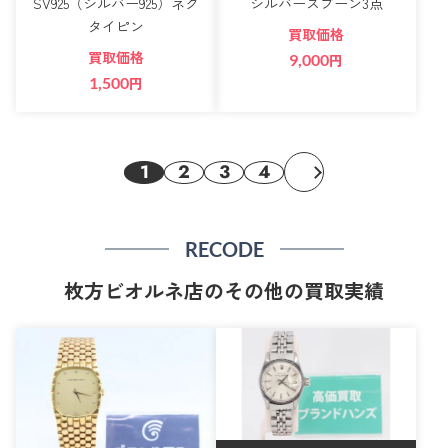
SV925（シルバー925）ネク
シルバースプーン3点
タイピン
買取価格
買取価格
9,000
円
1,500
円
1
2
3
4
RECODE
枚方ビオルネ店のその他の買取実績