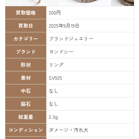
買取価格
200円
買取日
2025年9月19日
カテゴリー
ブランドジュエリー
ブランド
ヨンドシー
形状
リング
素材
SV925
中石
なし
脇石
なし
総重量
2.3g
コンディション
ダメージ・汚れ大