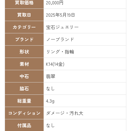
買取価格
20,000円
買取日
2025年5月19日
カテゴリー
宝石ジュエリー
ブランド
ノーブランド
形状
リング・指輪
素材
K14(14金)
中石
翡翠
脇石
なし
総重量
4.3g
コンディション
ダメージ・汚れ大
付属品
なし