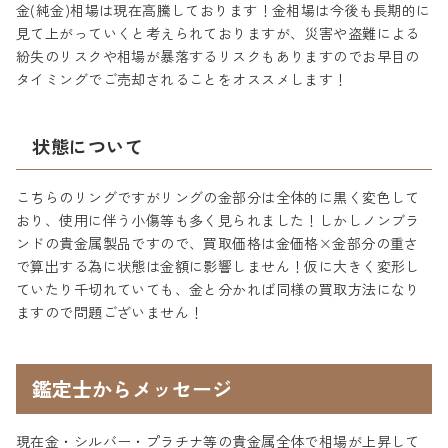
金(純金)相場は現在高騰しております！金相場は今後も長期的に
見て上がっていくと考えられておりますが、災害や盗難による
紛失のリスクや相場が暴落するリスクもありますのでお早目の
タイミングでご売却されることをオススメします！
状態について
こちらのリングですがリングの金部分は全体的に黒く変色して
おり、使用に伴う小傷等も多く見られました！しかしノンブラ
ンドの貴金属製品ですので、買取価格は金価格×金部分の重さ
で算出する為に状態は金額に影響しません！仮に大きく変形し
ていたり千切れていても、金と分かれば同様の買取方法になり
ますので問題ございません！
鑑定士からメッセージ
現在金・シルバー・プラチナ等の貴金属全体で相場が上昇して