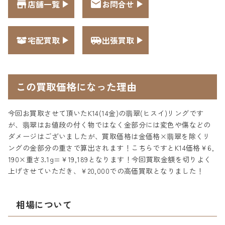
店舗一覧
お問合せ
宅配買取
出張買取
この買取価格になった理由
今回お買取させて頂いたK14(14金)の翡翠(ヒスイ)リングです
が、翡翠はお値段の付く物ではなく金部分には変色や傷などの
ダメージはございましたが、買取価格は金価格×翡翠を除くリ
ングの金部分の重さで算出されます！こちらですとK14価格￥6,
190×重さ3.1g=￥19,189となります！今回買取金額を切りよく
上げさせていただき、￥20,000での高価買取となりました！
相場について