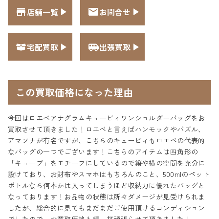
店舗一覧
お問合せ
宅配買取
出張買取
この買取価格になった理由
今回はロエベアナグラムキュービィワンショルダーバッグをお
買取させて頂きました！ロエベと言えばハンモックやパズル、
アマソナが有名ですが、こちらのキュービィもロエベの代表的
なバッグの一つでございます！こちらのアイテムは四角形の
「キューブ」をモチーフにしているので縦や横の空間を充分に
設けており、お財布やスマホはもちろんのこと、500mlのペット
ボトルなら何本かは入ってしまうほど収納力に優れたバッグと
なっております！お品物の状態は所々ダメージが見受けられま
したが、総合的に見てもまだまだご使用頂けるコンディション