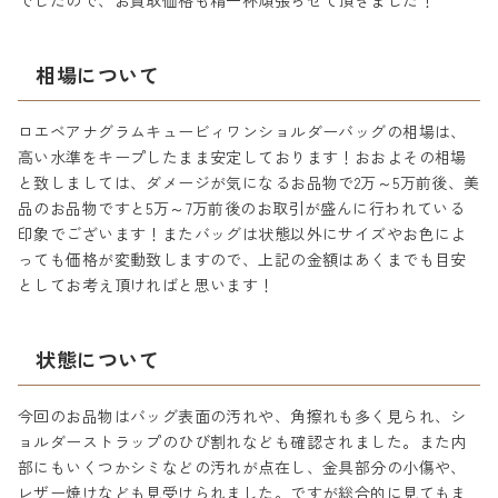
でしたので、お買取価格も精一杯頑張らせて頂きました！
相場について
ロエベアナグラムキュービィワンショルダーバッグの相場は、
高い水準をキープしたまま安定しております！おおよその相場
と致しましては、ダメージが気になるお品物で2万～5万前後、美
品のお品物ですと5万～7万前後のお取引が盛んに行われている
印象でございます！またバッグは状態以外にサイズやお色によ
っても価格が変動致しますので、上記の金額はあくまでも目安
としてお考え頂ければと思います！
状態について
今回のお品物はバッグ表面の汚れや、角擦れも多く見られ、シ
ョルダーストラップのひび割れなども確認されました。また内
部にもいくつかシミなどの汚れが点在し、金具部分の小傷や、
レザー焼けなども見受けられました。ですが総合的に見てもま