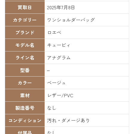
買取日
2025年7月8日
カテゴリー
ワンショルダーバッグ
ブランド
ロエベ
モデル名
キュービィ
ライン名
アナグラム
型番
–
カラー
ベージュ
素材
レザー/PVC
製造番号
なし
コンディション
汚れ・ダメージあり
付属品
なし