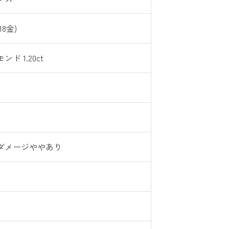
18金)
ド 1.20ct
ダメージややあり