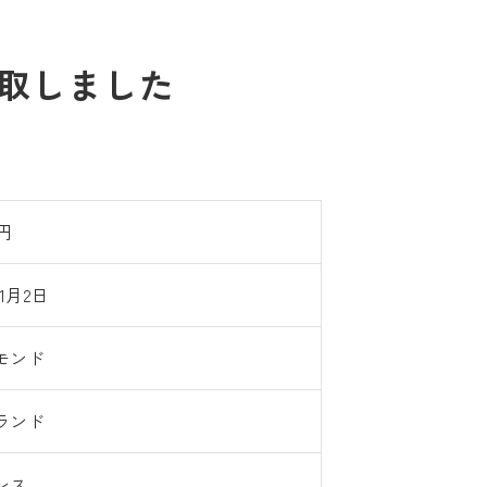
買取しました
0円
11月2日
モンド
ランド
レス