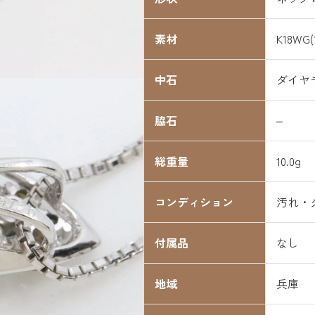
素材
K18WG(
中石
ダイヤモン
脇石
–
総重量
10.0g
コンディション
汚れ・
付属品
なし
地域
兵庫