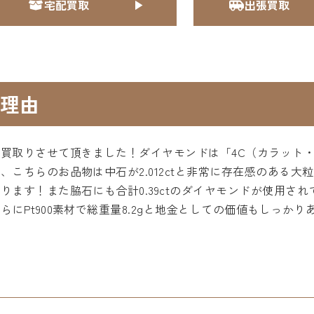
宅配買取
出張買取
理由
買取りさせて頂きました！ダイヤモンドは「4C（カラット
こちらのお品物は中石が2.012ctと非常に存在感のある
ります！また脇石にも合計0.39ctのダイヤモンドが使用さ
にPt900素材で総重量8.2gと地金としての価値もしっか