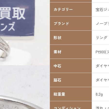
カテゴリー
宝石ジ
ブランド
ノーブ
形状
リング
素材
Pt900
中石
ダイヤモン
脇石
ダイヤモン
総重量
8.2g
コンディション
汚れ・