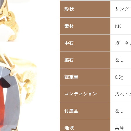
形状
リング
素材
K18
中石
ガーネ
脇石
なし
総重量
6.5g
コンディション
汚れ・
付属品
なし
地域
兵庫