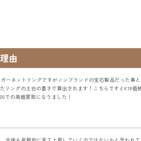
理由
8金)ガーネットリングですがノンブランドの宝石製品だった
ングの土台の重さで算出されます！こちらですとK18価格￥7,43
000での高価買取になりました！
り、今後も長期的に見て上昇していくのではないかと言われて