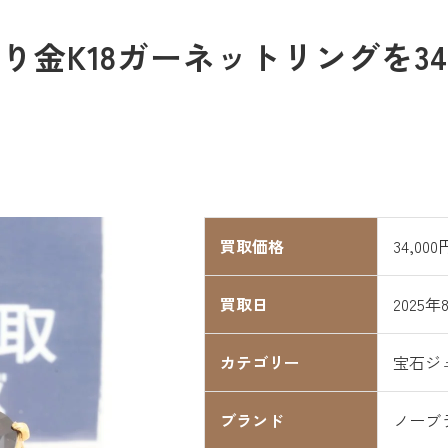
金K18ガーネットリングを34
買取価格
34,000
買取日
2025年
カテゴリー
宝石ジ
ブランド
ノーブ