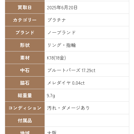
買取日
2025年6月20日
カテゴリー
プラチナ
ブランド
ノーブランド
形状
リング・指輪
素材
K18(18金)
中石
ブルートパーズ 17.29ct
脇石
メレダイヤ 0.04ct
総重量
9.7g
コンディション
汚れ・ダメージあり
付属品
地域
大阪