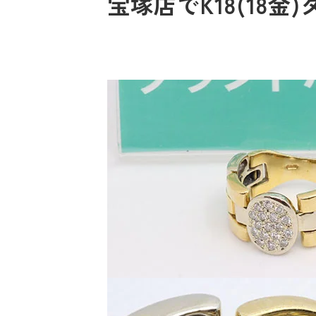
宝塚店でK18(18金)