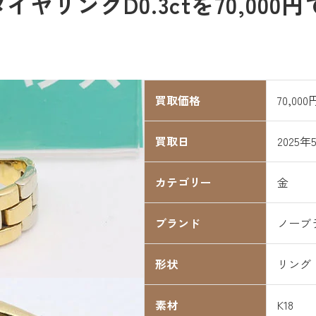
ダイヤリングD0.3ctを70,00
買取価格
70,000
買取日
2025年
カテゴリー
金
ブランド
ノーブ
形状
リング
素材
K18