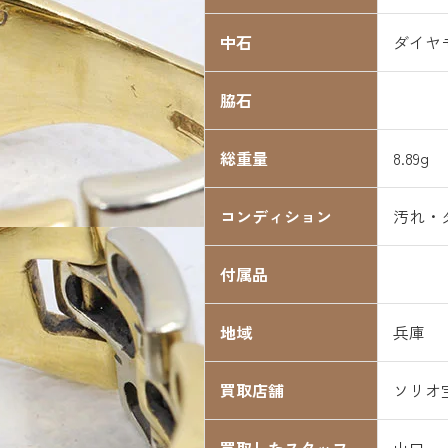
中石
ダイヤモ
脇石
総重量
8.89g
コンディション
汚れ・
付属品
地域
兵庫
買取店舗
ソリオ