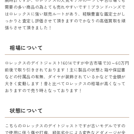
腕時計ですが、ロレックスの人気モデルの一つで中古市場でも
需要の多い商品の為とても売れやすいです！ブランドハンズで
はロレックスに強い販売ルートがあり、経験豊富な鑑定士がし
っかりと査定し評価させて頂きますのでかなりの高価買取を頑
張らさせて頂きました！
相場について
ロレックスのデイトジャスト16014ですが中古市場で30～60万円
前後で取り引きされております！主に製品の状態と箱や保証書
などの付属品の有無、ダイヤが装飾されているかなどで金額が
大きく変動します！昔と比べてロレックスの相場が高くなって
おりますので売り時となっております！
状態について
こちらのロレックスのデイトジャストですが古いモデルですの
で使用に伴う傷や打痕、経年劣化による変色などダメージが全