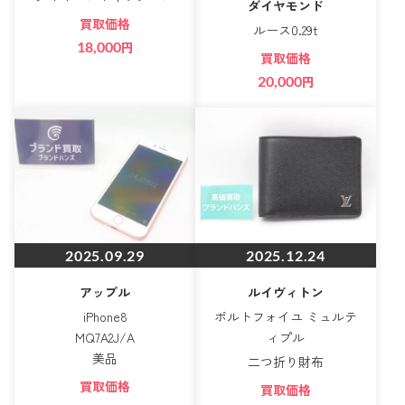
ダイヤモンド
買取価格
ルース0.29t
18,000
円
買取価格
20,000
円
2025.09.29
2025.12.24
アップル
ルイヴィトン
iPhone8
ポルトフォイユ ミュルテ
MQ7A2J/A
ィプル
美品
二つ折り財布
買取価格
買取価格