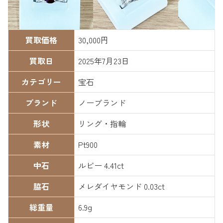
買取価格
30,000円
買取日
2025年7月23日
カテゴリー
宝石
ブランド
ノーブランド
形状
リング・指輪
素材
Pt900
中石
ルビー 4.41ct
脇石
メレダイヤモンド 0.03ct
総重量
6.9g