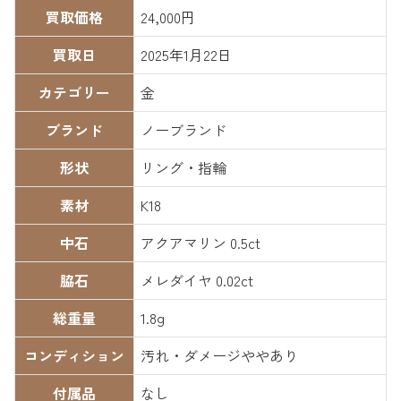
買取価格
24,000円
買取日
2025年1月22日
カテゴリー
金
ブランド
ノーブランド
形状
リング・指輪
素材
K18
中石
アクアマリン 0.5ct
脇石
メレダイヤ 0.02ct
総重量
1.8g
コンディション
汚れ・ダメージややあり
付属品
なし