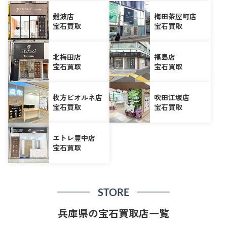
難波店
梅田茶屋町店
宝石買取
宝石買取
北梅田店
福島店
宝石買取
宝石買取
枚方ビオルネ店
吹田江坂店
宝石買取
宝石買取
エトレ豊中店
宝石買取
STORE
兵庫県の宝石買取店一覧