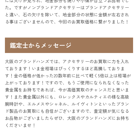
には欠けが見られ、地金部分も焼けや小傷が目立つお品物でし
た。ですがノンブランドアクセサリーはブランドアクセサリー
と違い、石の欠けを除いて、地金部分の状態に金額が左右され
る事はございませんので、今回のお買取価格に繋がりました！
鑑定士からメッセージ
大阪のブランドハンズでは、アクセサリーのお買取に力を入れ
ております！いま金相場はびっくりするほど高騰しておりま
す！金の価格が低かった20数年前に比べて軽く5倍以上は相場が
上がっております！ですので、もうご使用になられなくなった
貴金属をお持ちであれば、今が高価買取のチャンスだと思いま
す！また貴金属以外にも、ロレックスやカルティエの様な高級
腕時計や、エルメスやシャネル、ルイヴィトンといったブラン
ド製品のお買取にも自信がございますので、査定額が気になる
お品物がございましたらぜひ、大阪のブランドハンズにお持ち
くださいませ！