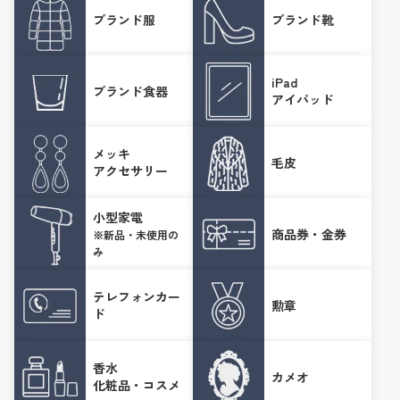
ブランド服
ブランド靴
iPad
ブランド食器
アイパッド
メッキ
毛皮
アクセサリー
小型家電
商品券・金券
※新品・未使用の
み
テレフォンカー
勲章
ド
香水
カメオ
化粧品・コスメ