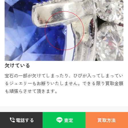
欠けている
宝石の一部が欠けてしまったり、ひびが入ってしまってい
るジュエリーもお断りいたしません。できる限り買取金額
も頑張らさせて頂きます。
電話する
査定
買取方法
POINT