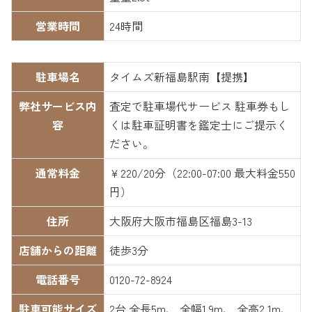
営業時間
24時間
駐車場名
タイムズ新福島駅南【提携】
弊社サービス内
査定で駐車場代サービス 駐車券もし
容
くは駐車証明書を鑑定士にご提示く
ださい。
通常料金
￥220/20分（22:00-07:00 最大料金550
円）
住所
大阪府大阪市福島区福島3-13
店舗からの距離
徒歩3分
電話番号
0120-72-8924
駐車可能サイズ
2台 全長5m、 全幅1.9m、 全高2.1m、