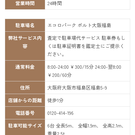
営業時間
24時間
駐車場名
エコロパーク ポルト大阪福島
弊社サービス内
査定で駐車場代サービス 駐車券もし
容
くは駐車証明書を鑑定士にご提示く
ださい。
通常料金
8:00-24:00 ￥300/15分 24:00-翌8:00
￥200/60分
住所
大阪府大阪市福島区福島5-9
店舗からの距離
徒歩1分
電話番号
0120-414-196
駐車可能サイズ
6台 全長5m、 全幅1.9m、 全高2.1m、
重量2.5t