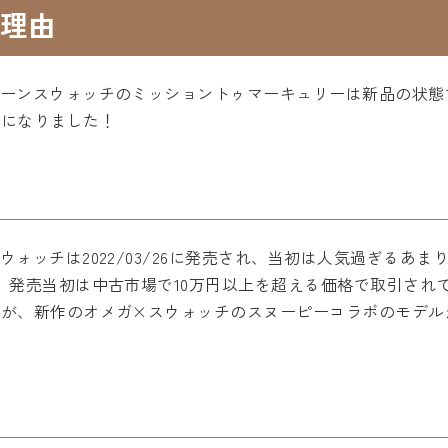
理由
ーンスウォッチのミッショントゥマーキュリーは新品の状態で
取になりました！
ォッチは2022/03/26に発売され、当初は人気過ぎるあ
、発売当初は中古市場で10万円以上を超える価格で取引され
すが、新作のオメガ×スウォッチのスヌーピーコラボのモデル