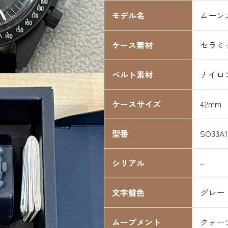
モデル名
ムーン
ケース素材
セラミ
ベルト素材
ナイロ
ケースサイズ
42mm
型番
SO33A1
シリアル
–
文字盤色
グレー
ムーブメント
クォー