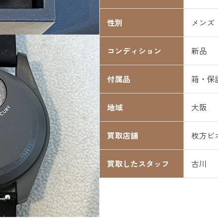
性別
メンズ
コンディション
新品
付属品
箱・保
地域
大阪
買取店舗
枚方ビ
買取したスタッフ
古川