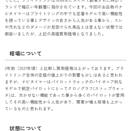
でした。ブライトリングは1884年にスイスで創業された時計ブ
ランドで幅広い年齢層に指示されています。今回のお品物のナ
ビタイマーはブライトリングの中でも定番モデルで高い機能性
を誇っている事とデザインの良さから人気がある事から、スレ
や汚れなどのダメージが見受けられ美品とは言えない状態では
御座いましたが、上記の高価買取価格となりました。
相場について
3年前（2021年頃）と比較し買取価格は上がっております。ブラ
イトリング全体の定価の値上がりの影響も少しはあると思われ
ますが、ナビタイマーはパイロットウォッチのパイオニア的な
モデルで航空パイロットにとってクロノグラフ(ストップウォッ
チ)は、欠かせない機能であった事から多くのパイロットが愛用
してその高い機能性から人気があり、需要が増え相場も上がっ
ているものと思われます。
状態について