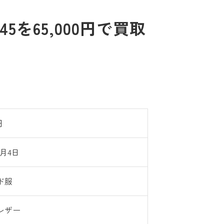
を65,000円で買取
円
1月4日
ド服
レザー