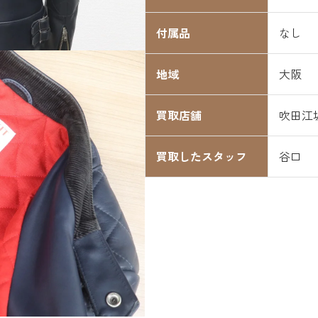
付属品
なし
地域
大阪
買取店舗
吹田江
買取したスタッフ
谷口