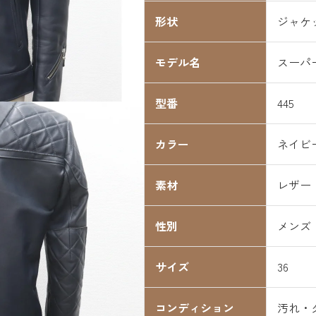
形状
ジャケ
モデル名
スーパ
型番
445
カラー
ネイビ
素材
レザー
性別
メンズ
サイズ
36
コンディション
汚れ・