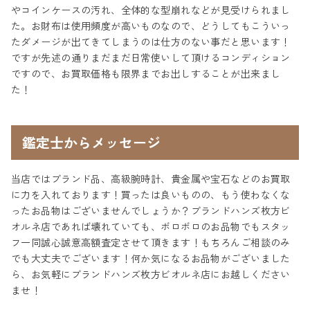
やコインケースの汚れ、全体的な型崩れなどが見受けられまし
た。お財布は使用頻度が高いものなので、どうしてもこういっ
たダメージが出てきてしまうのは仕方のない事だと思います！
ですが先述の通りまだまだ日常使いして頂けるコンディション
ですので、お買取価格も限界までお出しすることが出来まし
た！
鑑定士からメッセージ
当店ではブランド品、高級腕時計、貴金属や宝石などのお買取
に力を入れております！買ったは良いものの、もう使わなくな
ったお品物はございませんでしょうか？ブランドハンズ枚方ビ
オルネ店であれば壊れていても、ボロボロのお品物でもスタッ
フ一同誠心誠意高額査定させて頂きます！もちろんご相談のみ
でも大丈夫でございます！何か気になるお品物がございました
ら、お気軽にブランドハンズ枚方ビオルネ店にお越しください
ませ！