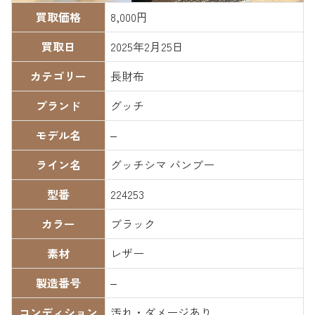
買取価格
8,000円
買取日
2025年2月25日
カテゴリー
長財布
ブランド
グッチ
モデル名
–
ライン名
グッチシマ バンブー
型番
224253
カラー
ブラック
素材
レザー
製造番号
–
コンディション
汚れ・ダメージあり