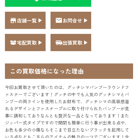
店舗一覧
お問合せ
宅配買取
出張買取
この買取価格になった理由
今回お買取させて頂いたのは、グッチシマバンブーラウンドフ
ァスナーでございます！グッチの中でも人気のグッチシマとバ
ンブーの両ラインを使用したお財布で、グッチシマの高級感溢
れるデザインとファスナープルに取り付けられたバンブーが見
事に調和しておりなんとも贅沢な一品となっております！また
ジッパー式タイプですので開閉も簡単に行う事が出来る点や、
お色も多少の小傷ならそこまで目立たないブラックを起用して
いる点などもこちらのアイテムの魅力の一つでございます！今