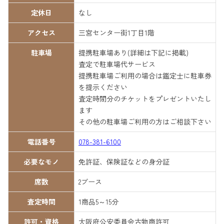
定休日
なし
アクセス
三宮センター街1丁目1階
駐車場
提携駐車場あり(詳細は下記に掲載)
査定で駐車場代サービス
提携駐車場ご利用の場合は鑑定士に駐車券
を提示ください
査定時間分のチケットをプレゼントいたし
ます
その他の駐車場ご利用の方はご相談下さい
電話番号
078-381-6100
必要なモノ
免許証、保険証などの身分証
席数
2ブース
査定時間
1商品5～15分
許可・資格
大阪府公安委員会古物商許可