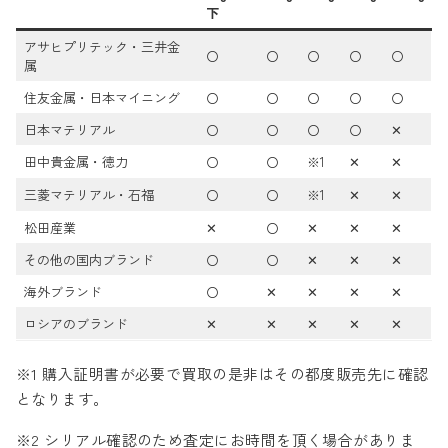
下
アサヒプリテック・三井金
〇
〇
〇
〇
〇
属
住友金属・日本マイニング
〇
〇
〇
〇
〇
日本マテリアル
〇
〇
〇
〇
✕
田中貴金属・徳力
〇
〇
※1
✕
✕
三菱マテリアル・石福
〇
〇
※1
✕
✕
松田産業
✕
〇
✕
✕
✕
その他の国内ブランド
〇
〇
✕
✕
✕
海外ブランド
〇
✕
✕
✕
✕
ロシアのブランド
✕
✕
✕
✕
✕
※1 購入証明書が必要で買取の是非はその都度販売先に確認
となります。
※2 シリアル確認のため査定にお時間を頂く場合がありま