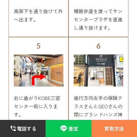
高架下を通り抜けて外
横断歩道を渡ってサン
へ出ます。
センタープラザを直進
し通り抜けます。
5
6
右に曲がりKOBE三宮
進行方向左手の保険テ
センター街に入りま
ラスさんとGEOさんの
す。
間にブランドハンズ神
戸三宮店があります。
電話する
査定
買取方法