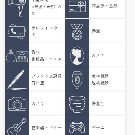
商品券・金券
※新品・未使用の
み
テレフォンカー
勲章
ド
香水
カメオ
化粧品・コスメ
ブランド文房具
美容機器
万年筆
脱毛機器
カメラ
骨董品
管楽器・ギター
ゲーム