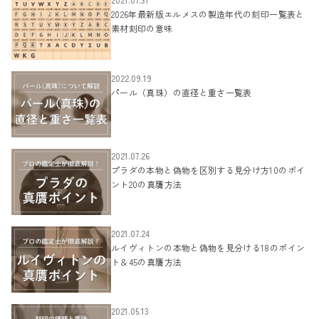
2026年最新版エルメスの製造年代の刻印一覧表と
素材刻印の意味
2022.09.19
パール（真珠）の直径と重さ一覧表
2021.07.26
プラダの本物と偽物を区別する見分け方10のポイ
ント20の真贋方法
2021.07.24
ルイヴィトンの本物と偽物を見分ける18のポイン
ト＆45の真贋方法
2021.05.13