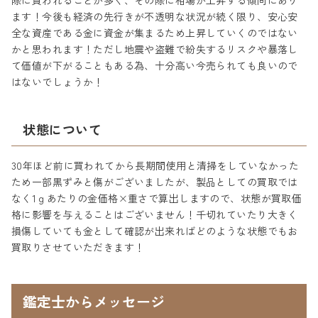
際に買われることが多く、その際に相場が上昇する傾向にあり
ます！今後も経済の先行きが不透明な状況が続く限り、安心安
全な資産である金に資金が集まるため上昇していくのではない
かと思われます！ただし地震や盗難で紛失するリスクや暴落し
て価値が下がることもある為、十分高い今売られても良いので
はないでしょうか！
状態について
30年ほど前に買われてから長期間使用と清掃をしていなかった
ため一部黒ずみと傷がございましたが、製品としての買取では
なく1ｇあたりの金価格×重さで算出しますので、状態が買取価
格に影響を与えることはございません！千切れていたり大きく
損傷していても金として確認が出来ればどのような状態でもお
買取りさせていただきます！
鑑定士からメッセージ