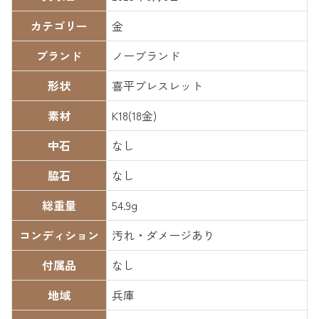
カテゴリー
金
ブランド
ノーブランド
形状
喜平ブレスレット
素材
K18(18金)
中石
なし
脇石
なし
総重量
54.9g
コンディション
汚れ・ダメージあり
付属品
なし
地域
兵庫