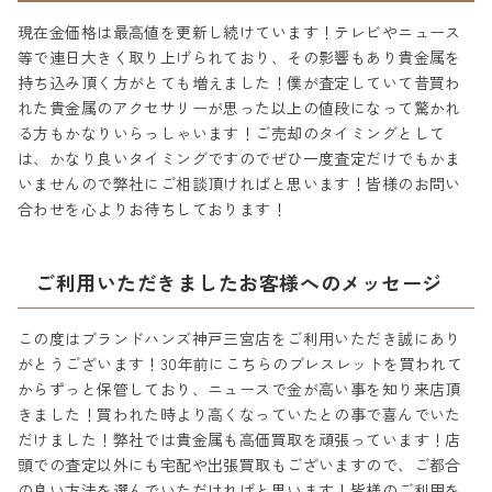
現在金価格は最高値を更新し続けています！テレビやニュース
等で連日大きく取り上げられており、その影響もあり貴金属を
持ち込み頂く方がとても増えました！僕が査定していて昔買わ
れた貴金属のアクセサリーが思った以上の値段になって驚かれ
る方もかなりいらっしゃいます！ご売却のタイミングとして
は、かなり良いタイミングですのでぜひ一度査定だけでもかま
いませんので弊社にご相談頂ければと思います！皆様のお問い
合わせを心よりお待ちしております！
ご利用いただきましたお客様へのメッセージ
この度はブランドハンズ神戸三宮店をご利用いただき誠にあり
がとうございます！30年前にこちらのブレスレットを買われて
からずっと保管しており、ニュースで金が高い事を知り来店頂
きました！買われた時より高くなっていたとの事で喜んでいた
だけました！弊社では貴金属も高価買取を頑張っています！店
頭での査定以外にも宅配や出張買取もございますので、ご都合
の良い方法を選んでいただければと思います！皆様のご利用を