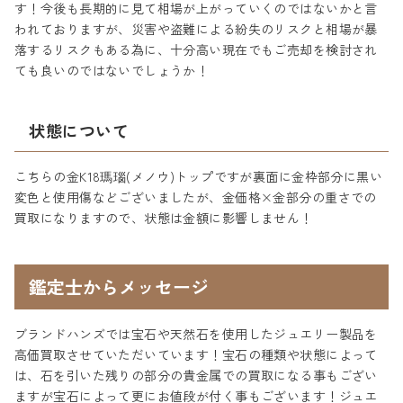
す！今後も長期的に見て相場が上がっていくのではないかと言
われておりますが、災害や盗難による紛失のリスクと相場が暴
落するリスクもある為に、十分高い現在でもご売却を検討され
ても良いのではないでしょうか！
状態について
こちらの金K18瑪瑙(メノウ)トップですが裏面に金枠部分に黒い
変色と使用傷などございましたが、金価格×金部分の重さでの
買取になりますので、状態は金額に影響しません！
鑑定士からメッセージ
ブランドハンズでは宝石や天然石を使用したジュエリー製品を
高価買取させていただいています！宝石の種類や状態によって
は、石を引いた残りの部分の貴金属での買取になる事もござい
ますが宝石によって更にお値段が付く事もございます！ジュエ