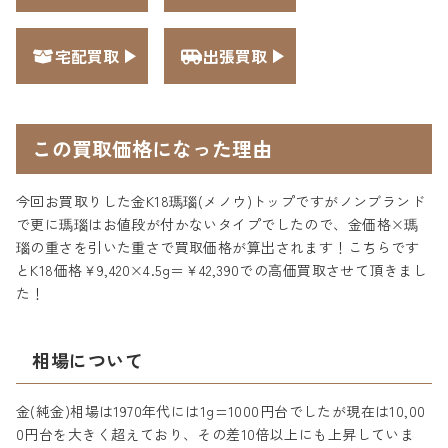
宅配買取
出張買取
この買取価格になった理由
今回お買取りした金K18瑪瑙(メノウ)トップですがノンブランド
で更に瑪瑙はお値段が付かないタイプでしたので、金価格×瑪
瑙の重さを引いた重さで買取価格が算出されます！こちらです
とK18価格￥9,420×4.5g＝￥42,390での高価買取させて頂きまし
た！
相場について
金(純金)相場は1970年代には1g=1000円台でしたが現在は10,00
0円台を大きく超えており、その差10倍以上にも上昇していま