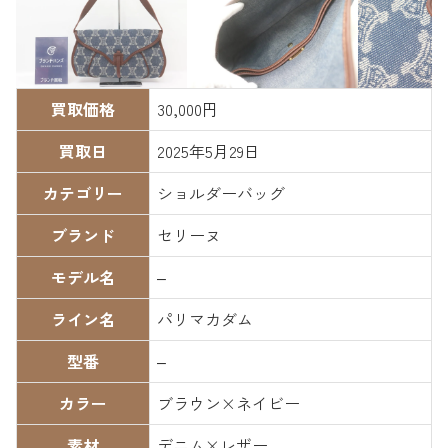
買取価格
30,000円
買取日
2025年5月29日
カテゴリー
ショルダーバッグ
ブランド
セリーヌ
モデル名
–
ライン名
パリマカダム
型番
–
カラー
ブラウン×ネイビー
素材
デニム×レザー