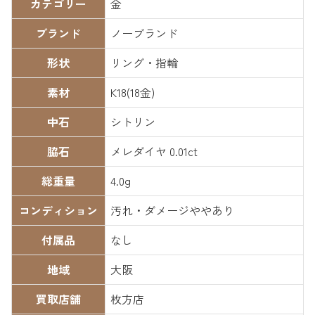
カテゴリー
金
ブランド
ノーブランド
形状
リング・指輪
素材
K18(18金)
中石
シトリン
脇石
メレダイヤ 0.01ct
総重量
4.0g
コンディション
汚れ・ダメージややあり
付属品
なし
地域
大阪
買取店舗
枚方店