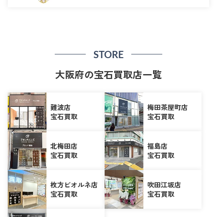
STORE
大阪府の宝石買取店一覧
難波店
梅田茶屋町店
宝石買取
宝石買取
北梅田店
福島店
宝石買取
宝石買取
枚方ビオルネ店
吹田江坂店
宝石買取
宝石買取