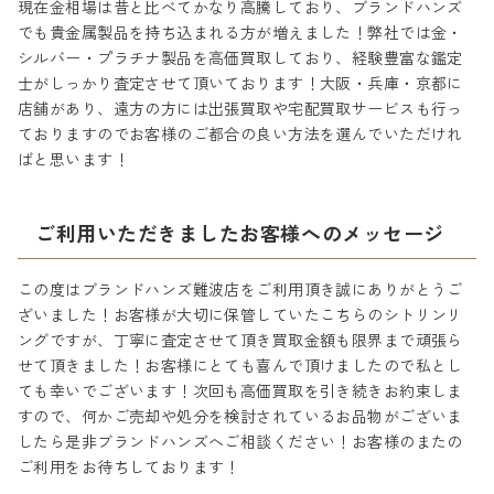
現在金相場は昔と比べてかなり高騰しており、ブランドハンズ
でも貴金属製品を持ち込まれる方が増えました！弊社では金・
シルバー・プラチナ製品を高価買取しており、経験豊富な鑑定
士がしっかり査定させて頂いております！大阪・兵庫・京都に
店舗があり、遠方の方には出張買取や宅配買取サービスも行っ
ておりますのでお客様のご都合の良い方法を選んでいただけれ
ばと思います！
ご利用いただきましたお客様へのメッセージ
この度はブランドハンズ難波店をご利用頂き誠にありがとうご
ざいました！お客様が大切に保管していたこちらのシトリンリ
ングですが、丁寧に査定させて頂き買取金額も限界まで頑張ら
せて頂きました！お客様にとても喜んで頂けましたので私とし
ても幸いでございます！次回も高価買取を引き続きお約束しま
すので、何かご売却や処分を検討されているお品物がございま
したら是非ブランドハンズへご相談ください！お客様のまたの
ご利用をお待ちしております！