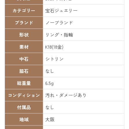
カテゴリー
宝石ジュエリー
ブランド
ノーブランド
形状
リング・指輪
素材
K18(18金)
中石
シトリン
脇石
なし
総重量
6.5g
コンディション
汚れ・ダメージあり
付属品
なし
地域
大阪