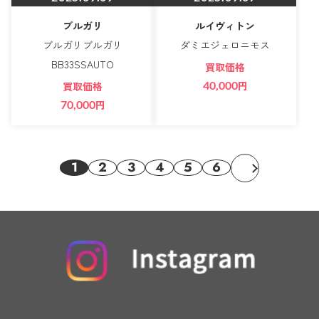
ブルガリ
ルイヴィトン
ブルガリブルガリ
ダミエジェロニモス
BB33SSAUTO
買取価格
40,000
円
買取価格
70,000
円
1
2
3
4
5
6