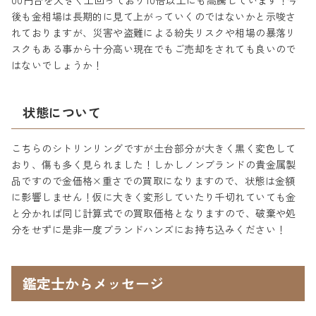
00円台を大きく上回っており10倍以上にも高騰しています！今
後も金相場は長期的に見て上がっていくのではないかと示唆さ
れておりますが、災害や盗難による紛失リスクや相場の暴落リ
スクもある事から十分高い現在でもご売却をされても良いので
はないでしょうか！
状態について
こちらのシトリンリングですが土台部分が大きく黒く変色して
おり、傷も多く見られました！しかしノンブランドの貴金属製
品ですので金価格×重さでの買取になりますので、状態は金額
に影響しません！仮に大きく変形していたり千切れていても金
と分かれば同じ計算式での買取価格となりますので、破棄や処
分をせずに是非一度ブランドハンズにお持ち込みください！
鑑定士からメッセージ