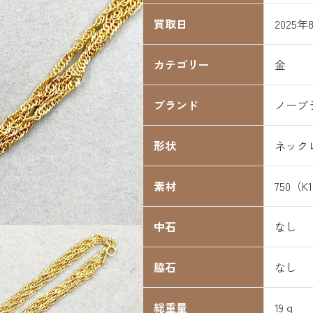
買取日
2025年
カテゴリー
金
ブランド
ノーブ
形状
ネック
素材
750（K
中石
なし
脇石
なし
総重量
19ｇ