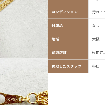
コンディション
汚れ・
付属品
なし
地域
大阪
買取店舗
吹田江
買取したスタッフ
谷口