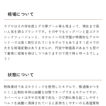
相場について
ウブロはその存在感とデカ厚ブーム等も相まって、現在まで高
い人気を誇るブランドです。その中でもビッグバンと並ぶクラ
シックフュージョンと、スケルトンの文字盤が特徴的なアエロ
シリーズは高く取引されているモデルでもあります！近々での
大きな相場変動はありませんが、円安や物価高のあおりも受け
て着実に相場を伸ばしつつありますので売り時と呼べるでしょ
う！
状態について
特殊素材であるセラミックを使用したモデルで、擦過傷がつき
にくく比較的本体は綺麗な状態でキープできるモデルですが、
ラバーベルトは汗や日光等で劣化・ひび割れ等を起こしやすく
ベルトを綺麗に清掃されていると長持ちしやすいのも高価買取