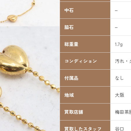
中石
–
脇石
–
総重量
1.7g
コンディション
汚れ・
付属品
なし
地域
大阪
買取店舗
梅田茶
買取したスタッフ
谷口