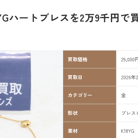
YGハートブレスを2万9千円で
買取価格
29,000
買取日
2026年
カテゴリー
金
形状
ブレス
素材
K18YG