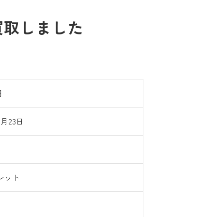
買取しました
円
2月23日
レット