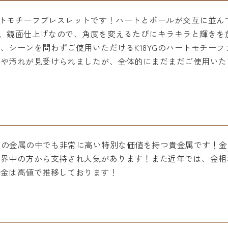
ハートモチーフブレスレットです！ハートとボールが交互に並
ドで、鏡面仕上げなので、角度を変えるたびにキラキラと輝き
、シーンを問わずご使用いただけるK18YGのハートモチー
傷や汚れが見受けられましたが、全体的にまだまだご使用いた
多くの金属の中でも非常に高い特別な価値を持つ貴金属です！
世界中の方から支持され人気があります！また近年では、金相
め金は高値で推移しております！