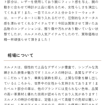
ト部分は、レザーを使用しており腕にフィット感を与え、腕の
動きに合わせて時計が上品に揺れるため、女性らしさを演出し
てくれます！また、一目でエルメスと分かるケリーウォッチ
は、コーディネートに取り入れるだけで、圧倒的なステータス
感を漂わせてくれるアイテムです！今回お買取させて頂いたお
品物のコンディションは、擦り傷や汚れがあり動いていない状
態でしたが、エルメスの人気アイテムでしたので、買取価格は
精一杯頑張らせて頂きました！
相場について
エルメスは、個性的で上品なデザインが豊富で、シンプルな洗
練された表情が魅力です！エルメスの時計は、良質なデザイン
にこだわっており、華美な装飾を抑え、上質な印象を醸し出し
ているところから、世界中の女性から支持されております！ま
たベルト部分の革は、他のブランドには見られない色味、品質
の高い革素材と優れた技術が認められており人気があります！
エルメスの時計の相場は、定価と比べて高値での売却は難しい
ですが、人気のアイテムですので、安定した価格に取引されて