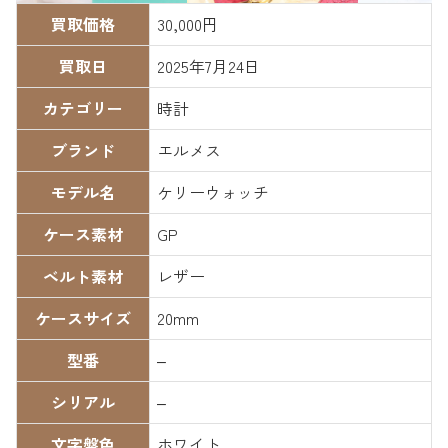
買取価格
30,000円
買取日
2025年7月24日
カテゴリー
時計
ブランド
エルメス
モデル名
ケリーウォッチ
ケース素材
GP
ベルト素材
レザー
ケースサイズ
20mm
型番
–
シリアル
–
文字盤色
ホワイト