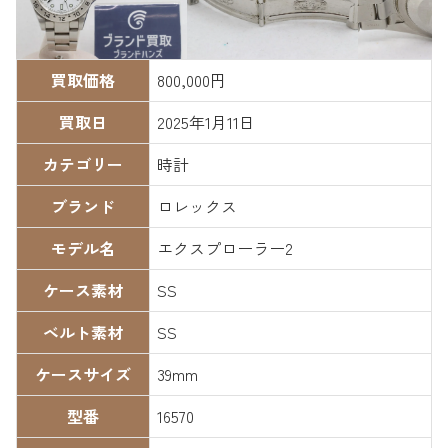
買取価格
800,000円
買取日
2025年1月11日
カテゴリー
時計
ブランド
ロレックス
モデル名
エクスプローラー2
ケース素材
SS
ベルト素材
SS
ケースサイズ
39mm
型番
16570