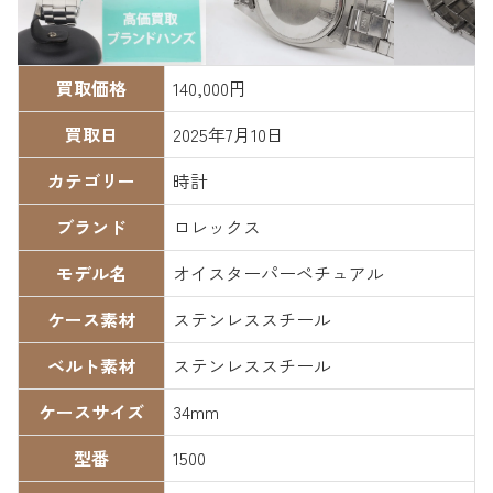
買取価格
140,000円
買取日
2025年7月10日
カテゴリー
時計
ブランド
ロレックス
モデル名
オイスターパーペチュアル
ケース素材
ステンレススチール
ベルト素材
ステンレススチール
ケースサイズ
34mm
型番
1500