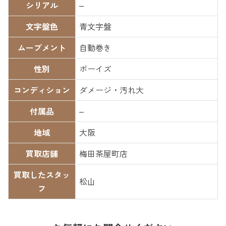
シリアル
–
文字盤色
青文字盤
ムーブメント
自動巻き
性別
ボーイズ
コンディション
ダメージ・汚れ大
付属品
–
地域
大阪
買取店舗
梅田茶屋町店
買取したスタッ
松山
フ