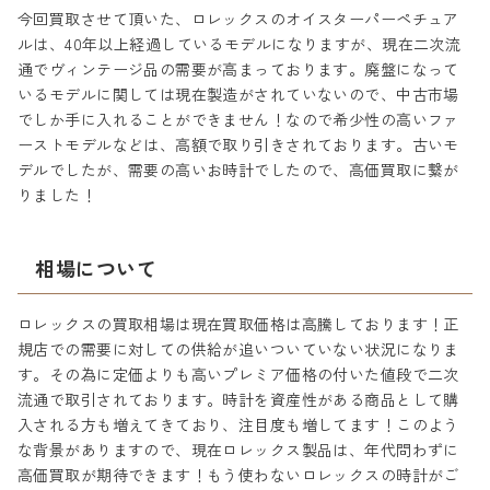
今回買取させて頂いた、ロレックスのオイスターパーペチュア
ルは、40年以上経過しているモデルになりますが、現在二次流
通でヴィンテージ品の需要が高まっております。廃盤になって
いるモデルに関しては現在製造がされていないので、中古市場
でしか手に入れることができません！なので希少性の高いファ
ーストモデルなどは、高額で取り引きされております。古いモ
デルでしたが、需要の高いお時計でしたので、高価買取に繋が
りました！
相場について
ロレックスの買取相場は現在買取価格は高騰しております！正
規店での需要に対しての供給が追いついていない状況になりま
す。その為に定価よりも高いプレミア価格の付いた値段で二次
流通で取引されております。時計を資産性がある商品として購
入される方も増えてきており、注目度も増してます！このよう
な背景がありますので、現在ロレックス製品は、年代問わずに
高価買取が期待できます！もう使わないロレックスの時計がご