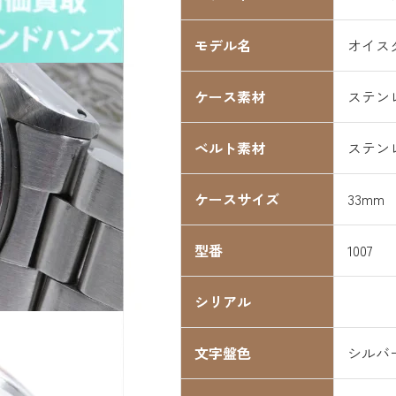
モデル名
オイス
ケース素材
ステン
ベルト素材
ステン
ケースサイズ
33mm
型番
1007
シリアル
文字盤色
シルバ