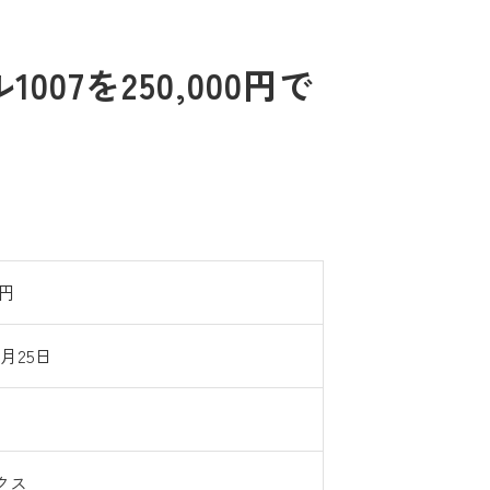
7を250,000円で
0円
9月25日
クス