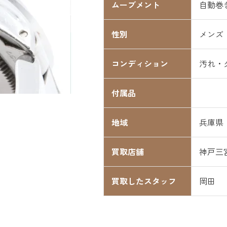
ムーブメント
自動巻
性別
メンズ
コンディション
汚れ・
付属品
地域
兵庫県
買取店舗
神戸三
買取したスタッフ
岡田