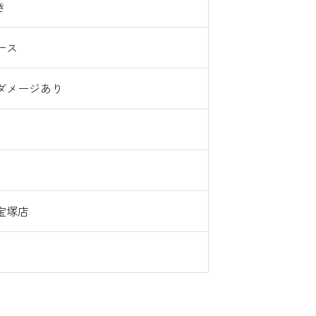
き
ース
ダメージあり
宝塚店