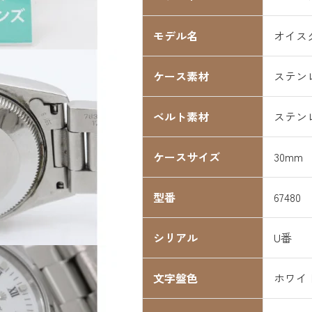
モデル名
オイス
ケース素材
ステン
ベルト素材
ステン
ケースサイズ
30mm
型番
67480
シリアル
U番
文字盤色
ホワイ