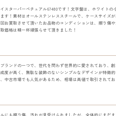
イスターパーペチュアル67480です！文字盤は、ホワイト
ます！素材はオールステンレススチールで、ケースサイズが約
今回お買取させて頂いたお品物のコンディションは、擦り傷や
買取価格は精一杯頑張らせて頂きました！
計ブランドの一つで、世代を問わず世界的に愛されており、創
完成度が高く、無駄な装飾のないシンプルなデザインが特徴的
で、中古市場でも人気があるため、相場は高値で取引されてお
ルにも擦り傷、汚れが見受けられましたが、全体的にまだま