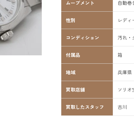
ムーブメント
自動巻
性別
レディ
コンディション
汚れ・
付属品
箱
地域
兵庫県
買取店舗
ソリオ
買取したスタッフ
古川