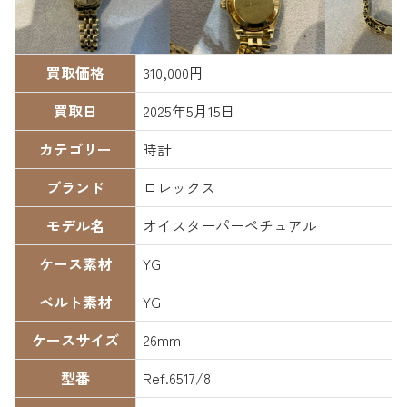
買取価格
310,000円
買取日
2025年5月15日
カテゴリー
時計
ブランド
ロレックス
モデル名
オイスターパーペチュアル
ケース素材
YG
ベルト素材
YG
ケースサイズ
26mm
型番
Ref.6517/8