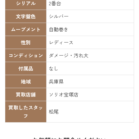
シリアル
2番台
文字盤色
シルバー
ムーブメント
自動巻き
性別
レディース
コンディション
ダメージ・汚れ大
付属品
なし
地域
兵庫県
買取店舗
ソリオ宝塚店
買取したスタッ
松尾
フ