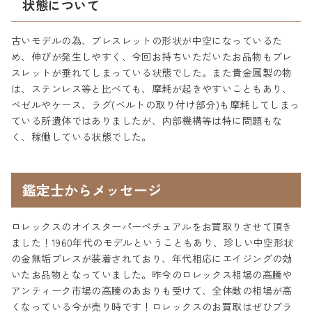
状態について
古いモデルの為、ブレスレットの形状が中空になっているた
め、伸びが発生しやすく、今回お持ちいただいたお品物もブレ
スレットが垂れてしまっている状態でした。また貴金属製の物
は、ステンレス等と比べても、摩耗が起きやすいこともあり、
ベゼルやケース、ラグ(ベルトの取り付け部分)も摩耗してしまっ
ている所遺体ではありましたが、内部機構等は特に問題もな
く、稼働している状態でした。
鑑定士からメッセージ
ロレックスのオイスターパーペチュアルをお買取りさせて頂き
ました！1960年代のモデルということもあり、珍しい中空形状
の金無垢ブレスが装着されており、年代相応にエイジングの効
いたお品物となっていました。昨今のロレックス相場の高騰や
アンティーク市場の高騰のあおりも受けて、全体敵の相場が高
くなっている今が売り時です！ロレックスのお買取はぜひブラ