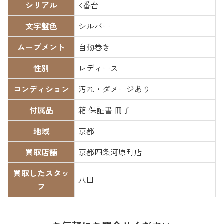
シリアル
K番台
文字盤色
シルバー
ムーブメント
自動巻き
性別
レディース
コンディション
汚れ・ダメージあり
付属品
箱 保証書 冊子
地域
京都
買取店舗
京都四条河原町店
買取したスタッ
八田
フ