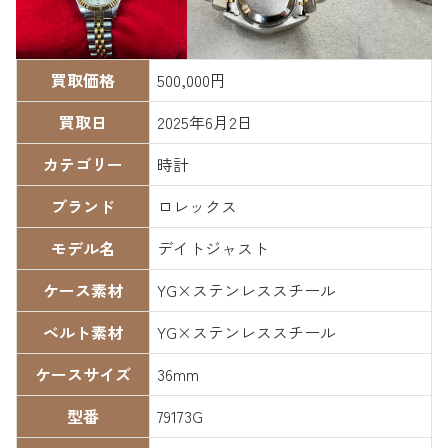
買取価格
500,000円
買取日
2025年6月2日
カテゴリー
時計
ブランド
ロレックス
モデル名
デイトジャスト
ケース素材
YG×ステンレススチール
ベルト素材
YG×ステンレススチール
ケースサイズ
36mm
型番
79173G