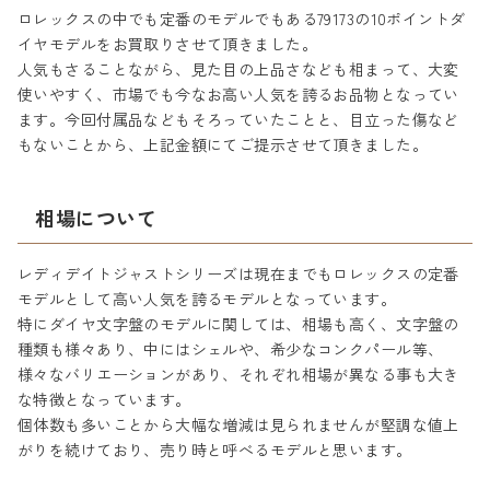
ロレックスの中でも定番のモデルでもある79173の10ポイントダ
イヤモデルをお買取りさせて頂きました。
人気もさることながら、見た目の上品さなども相まって、大変
使いやすく、市場でも今なお高い人気を誇るお品物となってい
ます。今回付属品などもそろっていたことと、目立った傷など
もないことから、上記金額にてご提示させて頂きました。
相場について
レディデイトジャストシリーズは現在までもロレックスの定番
モデルとして高い人気を誇るモデルとなっています。
特にダイヤ文字盤のモデルに関しては、相場も高く、文字盤の
種類も様々あり、中にはシェルや、希少なコンクパール等、
様々なバリエーションがあり、それぞれ相場が異なる事も大き
な特徴となっています。
個体数も多いことから大幅な増減は見られませんが堅調な値上
がりを続けており、売り時と呼べるモデルと思います。