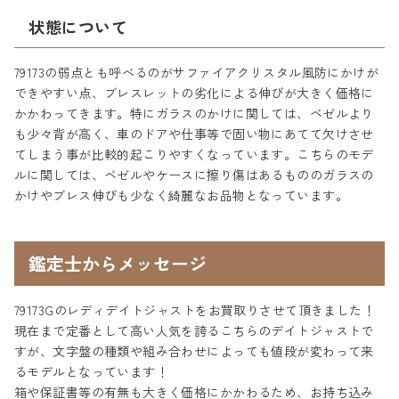
状態について
79173の弱点とも呼べるのがサファイアクリスタル風防にかけが
できやすい点、ブレスレットの劣化による伸びが大きく価格に
かかわってきます。特にガラスのかけに関しては、ベゼルより
も少々背が高く、車のドアや仕事等で固い物にあてて欠けさせ
てしまう事が比較的起こりやすくなっています。こちらのモデ
ルに関しては、ベゼルやケースに擦り傷はあるもののガラスの
かけやブレス伸びも少なく綺麗なお品物となっています。
鑑定士からメッセージ
79173Gのレディデイトジャストをお買取りさせて頂きました！
現在まで定番として高い人気を誇るこちらのデイトジャストで
すが、文字盤の種類や組み合わせによっても値段が変わって来
るモデルとなっています！
箱や保証書等の有無も大きく価格にかかわるため、お持ち込み