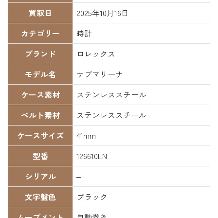
買取日
2025年10月16日
カテゴリー
時計
ブランド
ロレックス
モデル名
サブマリーナ
ケース素材
ステンレススチール
ベルト素材
ステンレススチール
ケースサイズ
41mm
型番
126610LN
シリアル
–
文字盤色
ブラック
ムーブメント
自動巻き