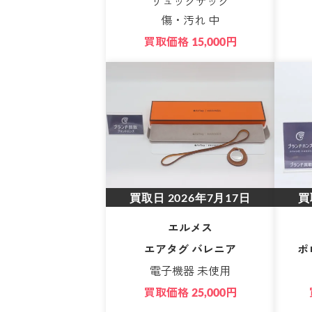
リュックサック
傷・汚れ 中
買取価格
円
15,000
買取日
2026年7月17日
買
エルメス
エアタグ バレニア
ポ
電子機器 未使用
買取価格
円
25,000