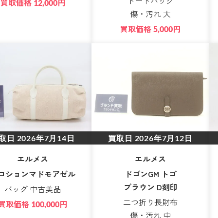
トートバッグ
買取価格
円
12,000
傷・汚れ 大
買取価格
円
5,000
取日
2026年7月14日
買取日
2026年7月12日
エルメス
エルメス
ロションマドモアゼル
ドゴンGM トゴ
ブラウン D刻印
バッグ 中古美品
二つ折り長財布
買取価格
円
100,000
傷・汚れ 中