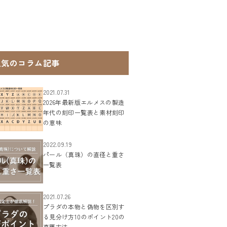
人気のコラム記事
2021.07.31
2026年最新版エルメスの製造
年代の刻印一覧表と素材刻印
の意味
2022.09.19
パール（真珠）の直径と重さ
一覧表
2021.07.26
プラダの本物と偽物を区別す
る見分け方10のポイント20の
真贋方法