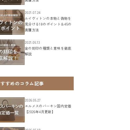
2021.07.24
ルイヴィトンの本物と偽物を
見分ける18のポイント＆45の
真贋方法
2021.05.13
金の刻印の種類と意味を徹底
解説
おすすめのコラム記事
2026.05.27
エルメスのバーキン国内定価
【2026年4月更新】
2026.05.19