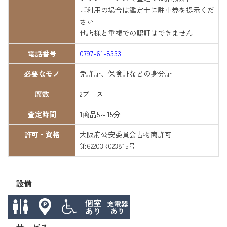
ご利用の場合は鑑定士に駐車券を提示くだ
さい
他店様と重複での認証はできません
電話番号
0797-61-8333
必要なモノ
免許証、保険証などの身分証
席数
2ブース
査定時間
1商品5～15分
許可・資格
大阪府公安委員会古物商許可
第62203R023815号
設備