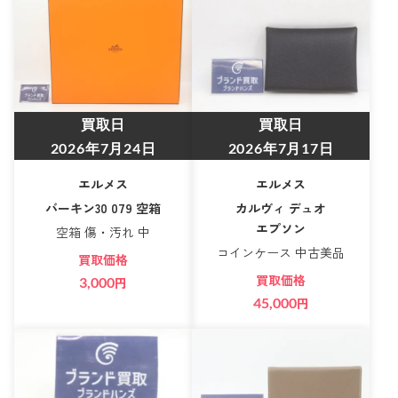
買取日
買取日
2026年7月24日
2026年7月17日
エルメス
エルメス
バーキン30 079 空箱
カルヴィ デュオ
エプソン
空箱 傷・汚れ 中
コインケース 中古美品
買取価格
買取価格
3,000
円
45,000
円