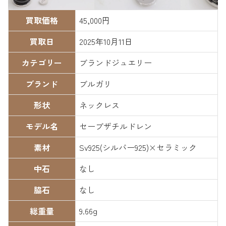
買取価格
45,000円
買取日
2025年10月11日
カテゴリー
ブランドジュエリー
ブランド
ブルガリ
形状
ネックレス
モデル名
セーブザチルドレン
素材
Sv925(シルバー925)×セラミック
中石
なし
脇石
なし
総重量
9.66g