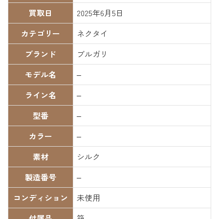
買取日
2025年6月5日
カテゴリー
ネクタイ
ブランド
ブルガリ
モデル名
–
ライン名
–
型番
–
カラー
–
素材
シルク
製造番号
–
コンディション
未使用
付属品
箱