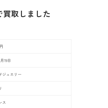
で買取しました
0円
6月19日
ドジュエリー
リ
レス