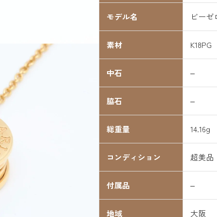
モデル名
ビーゼ
素材
K18PG
中石
–
脇石
–
総重量
14.16g
コンディション
超美品
付属品
–
地域
大阪