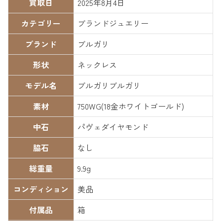
買取日
2025年8月4日
カテゴリー
ブランドジュエリー
ブランド
ブルガリ
形状
ネックレス
モデル名
ブルガリブルガリ
素材
750WG(18金ホワイトゴールド)
中石
パヴェダイヤモンド
脇石
なし
総重量
9.9g
コンディション
美品
付属品
箱