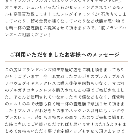
ます！ブルガリブルガリのネックレスならダイヤモンドの他、
オニキス、シェルといった宝石がセッティングされているモデ
ルも高価買取致します！またメレダイヤモンドが1石落ちてしま
っていたり、留め金具が緩くなっていたりなど状態が悪い物で
も精一杯の査定額をご提案させて頂きますので、1度ブランドハ
ンズへご相談ください！
ご利用いただきましたお客様へのメッセージ
この度はブランドハンズ梅田茶屋町店をご利用頂きましてあり
がとうございます！今回お買取したブルガリのブルガリブルガ
リパヴェダイヤネックレスは購入後使用回数も少なく、今は別
のブルガリのネックレスを購入されたとの事でご売却されまし
た。ほとんど使用されていなかったので傷などもなく、保管時
のクスミのみで状態も良く精一杯の査定額で頑張らせて頂きま
した！ブルガリがお好きとの事でネックレス以外にもリングや
ブレスレット、時計もお持ちとの事でしたのでご売却に悩まれ
た時は当店にご相談いただければと思います！また1点よりもま
とめてお持ちいただく事で査定額アップもさせて頂きますので