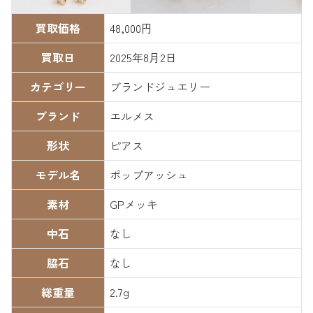
買取価格
48,000円
買取日
2025年8月2日
カテゴリー
ブランドジュエリー
ブランド
エルメス
形状
ピアス
モデル名
ポップアッシュ
素材
GPメッキ
中石
なし
脇石
なし
総重量
2.7g