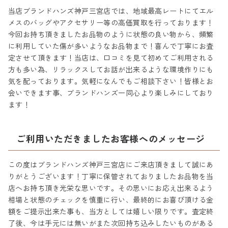
当店ブランドハンズ神戸三宮店では、地域最高レートにてエル
メスのバッグやアクセサリー等の高価買取を行っております！
今回お持ち頂きましたお品物のように状態の良い物から、頻繁
に利用していた傷が多いようなお品物まで！喜んで丁寧にお査
定させて頂きます！当店は、口コミを見て初めてご利用される
方も多い為、リラックスしてお話が出来るような環境作りにも
気を配っております。気軽になんでもご相談下さい！皆様とお
会いできます事、ブランドハンズ一同心より楽しみにしており
ます！
ご利用いただきましたお客様へのメッセージ
この度はブランドハンズ神戸三宮店にご来店頂きまして誠にあ
りがとうございます！丁寧に保管されておりましたお品物を当
店へお持ち頂き光栄な思いです。その思いにお応え出来るよう
相場と状態のチェックを慎重に行い、最終的にお喜び頂ける金
額をご提示出来た事も、当方としては嬉しい限りです。査定終
了後、今は手元には無いがまた次回持ち込みしたいものがある