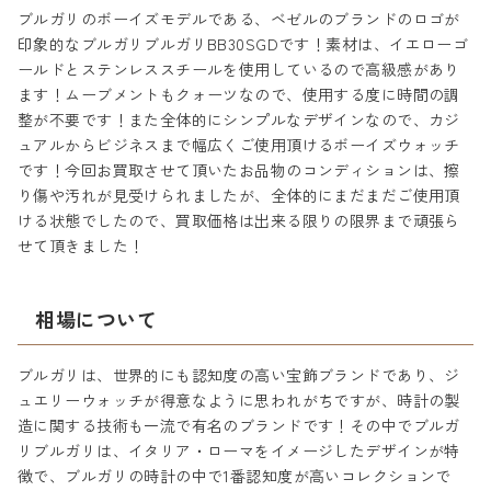
ブルガリのボーイズモデルである、ベゼルのブランドのロゴが
印象的なブルガリブルガリBB30SGDです！素材は、イエローゴ
ールドとステンレススチールを使用しているので高級感があり
ます！ムーブメントもクォーツなので、使用する度に時間の調
整が不要です！また全体的にシンプルなデザインなので、カジ
ュアルからビジネスまで幅広くご使用頂けるボーイズウォッチ
です！今回お買取させて頂いたお品物のコンディションは、擦
り傷や汚れが見受けられましたが、全体的にまだまだご使用頂
ける状態でしたので、買取価格は出来る限りの限界まで頑張ら
せて頂きました！
相場について
ブルガリは、世界的にも認知度の高い宝飾ブランドであり、ジ
ュエリーウォッチが得意なように思われがちですが、時計の製
造に関する技術も一流で有名のブランドです！その中でブルガ
リブルガリは、イタリア・ローマをイメージしたデザインが特
徴で、ブルガリの時計の中で1番認知度が高いコレクションで