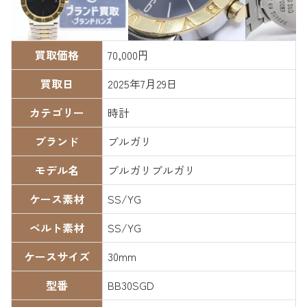
買取価格
70,000円
買取日
2025年7月29日
カテゴリー
時計
ブランド
ブルガリ
モデル名
ブルガリブルガリ
ケース素材
SS/YG
ベルト素材
SS/YG
ケースサイズ
30mm
型番
BB30SGD