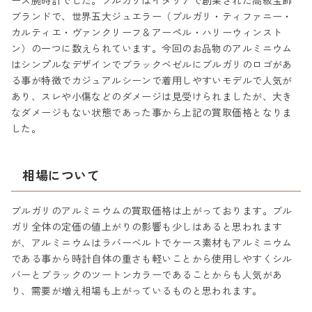
ース腕時計でした。ブルガリはイタリアで創業された高級宝飾
ブランドで、世界五大ジュエラー（ブルガリ・ティファニー・
カルティエ・ヴァンクリーフ＆アーペル・ハリーウィンスト
ン）の一つに数えられています。今回のお品物のアルミニウム
はシンプルなデザインでブラックベゼルにブルガリのロゴがあ
る事が特徴でカジュアルシーンで着用しやすいモデルで人気が
あり、スレや小傷などのダメージは見受けられましたが、大き
なダメージもない状態であった事から上記の買取価格となりま
した。
相場について
ブルガリのアルミニウムの買取価格は上がっております。ブル
ガリ全体の定価の値上がりの影響も少しはあると思われます
が、アルミニウムはラバーベルトでケース素材もアルミニウム
である事から時計自体の重さも軽いことから使用しやすくシル
バーとブラックのツートンカラーであることからも人気があ
り、需要が増え相場も上がっているものと思われます。