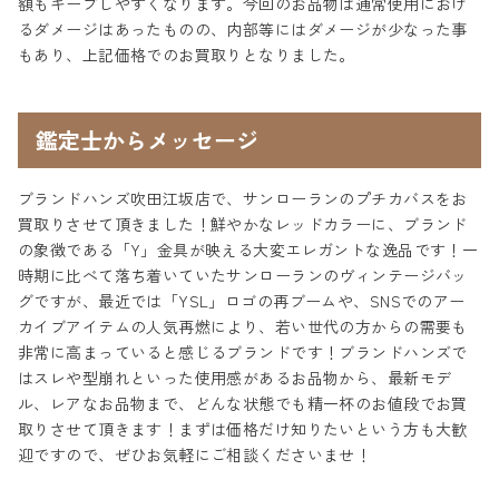
額もキープしやすくなります。今回のお品物は通常使用におけ
るダメージはあったものの、内部等にはダメージが少なった事
もあり、上記価格でのお買取りとなりました。
鑑定士からメッセージ
ブランドハンズ吹田江坂店で、サンローランのプチカバスをお
買取りさせて頂きました！鮮やかなレッドカラーに、ブランド
の象徴である「Y」金具が映える大変エレガントな逸品です！一
時期に比べて落ち着いていたサンローランのヴィンテージバッ
グですが、最近では「YSL」ロゴの再ブームや、SNSでのアー
カイブアイテムの人気再燃により、若い世代の方からの需要も
非常に高まっていると感じるブランドです！ブランドハンズで
はスレや型崩れといった使用感があるお品物から、最新モデ
ル、レアなお品物まで、どんな状態でも精一杯のお値段でお買
取りさせて頂きます！まずは価格だけ知りたいという方も大歓
迎ですので、ぜひお気軽にご相談くださいませ！