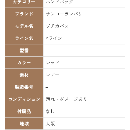
カテゴリー
ハンドバッグ
ブランド
サンローランパリ
モデル名
プチカバス
ライン名
Yライン
型番
–
カラー
レッド
素材
レザー
製造番号
–
コンディション
汚れ・ダメージあり
付属品
なし
地域
大阪