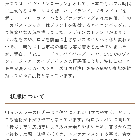
かつては「イヴ・サンローラン」として、日本でもバブル時代
に圧倒的なステータスを誇った同ブランド。ブランドロゴを一
新し「サンローラン」へとリブランディングされた直後、この
「カバス・シック」はブランドを象徴するアイコンバッグとし
て爆発的な人気を博しました。デザインのトレンドがよりミニ
マルなものや、ロゴを前面に出さないスタイルへと移り変わる
中で、一時的に中古市場の相場も落ち着きを見せていました
が、現在、「YSL」ロゴのリバイバルブームや、SNSでのヴィ
ンテージ・アーカイブアイテムの再評価により、特にこの「Y」
金具が映えるカバスシリーズは再び注目を集め底堅い相場を維
持しているお品物となっています。
状態について
明るいカラーのレザーは全体的に汚れが目立ちやすく、どうし
ても価格が下がりやすくなっています。特におカバンに関して
は持ち手等に皮脂等による汚れが乗りやすいため、普段から使
い終わった際には軽く拭く等、メンテナンスをする事で、査定