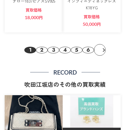
ナロー1837ピアスSV925
インフィニティネックレス
K18YG
買取価格
買取価格
18,000
円
50,000
円
1
2
3
4
5
6
RECORD
吹田江坂店のその他の買取実績