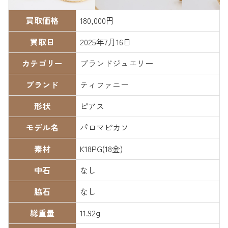
買取価格
180,000円
買取日
2025年7月16日
カテゴリー
ブランドジュエリー
ブランド
ティファニー
形状
ピアス
モデル名
パロマピカソ
素材
K18PG(18金)
中石
なし
脇石
なし
総重量
11.92g